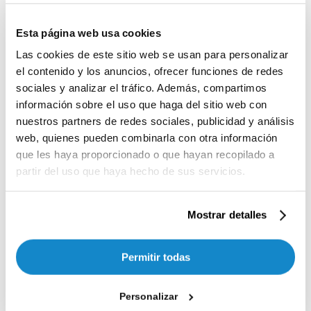
This is a single event page with sample
content. This layout is suitable for most
websites and types of business like gym,
Esta página web usa cookies
kindergarten, health or law related. Event
Las cookies de este sitio web se usan para personalizar
hours component at the bottom of this page
shows all instances of this single event.
el contenido y los anuncios, ofrecer funciones de redes
Build-in sidebar widgets shows upcoming
sociales y analizar el tráfico. Además, compartimos
events in the selected categories.
información sobre el uso que haga del sitio web con
nuestros partners de redes sociales, publicidad y análisis
Today Upcoming Events
web, quienes pueden combinarla con otra información
que les haya proporcionado o que hayan recopilado a
partir del uso que haya hecho de sus servicios.
No upcoming events for today
15 Next Events
Mostrar detalles
No upcoming events for today
Permitir todas
Single Event Page
Personalizar